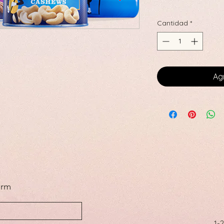
Cantidad
*
Agr
orm
1-