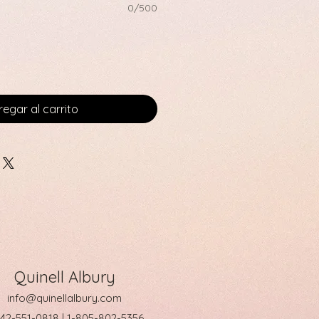
0/500
egar al carrito
Quinell Albury
info@quinellalbury.com
242-551-0818 | 1-805-802-5356