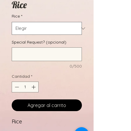
Rice
Rice
*
Special Request? (opcional)
0/500
Cantidad
*
Agregar al carrito
Rice